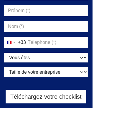
+33
France
+33