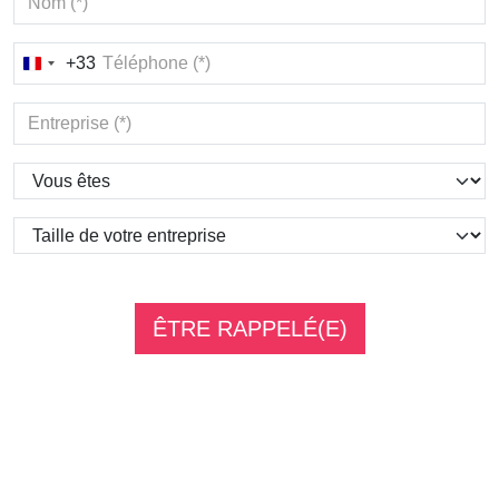
+33
France
+33