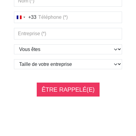
+33
France
+33