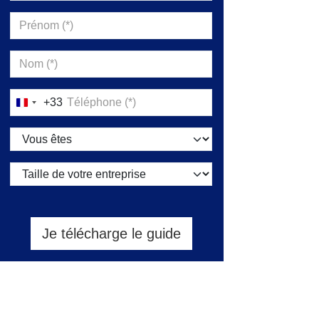
+33
France
+33